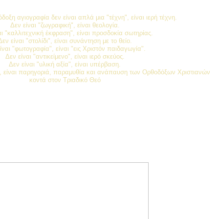
δοξη αγιογραφία δεν είναι απλά μια "τέχνη", είναι ιερή τέχνη.
Δεν είναι "ζωγραφική", είναι θεολογία.
αι "καλλιτεχνική έκφραση", είναι προσδοκία σωτηρίας.
Δεν είναι "στολίδι", είναι συνάντηση με το θείο.
ίναι "φωτογραφία", είναι "εις Χριστόν παιδαγωγία".
Δεν είναι "αντικείμενο", είναι ιερό σκεύος.
Δεν είναι "υλική αξία", είναι υπέρβαση.
ς", είναι παρηγοριά, παραμυθία και ανάπαυση των Ορθοδόξων Χριστιανών
κοντά στον Τριαδικό Θεό