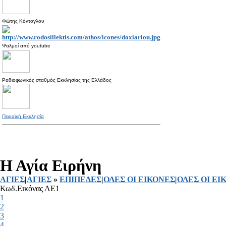
Φώτης Κόντογλου
Ψαλμοί από
youtube
Ραδιοφωνικός σταθμός Εκκλησίας της Ελλάδος
Πειραϊκή Εκκλησία
Η Αγία Ειρήνη
ΑΓΙΕΣ
|
ΑΓΙΕΣ
»
ΕΠΙΠΕΔΕΣ
|
ΟΛΕΣ ΟΙ ΕΙΚΟΝΕΣ
|
ΟΛΕΣ ΟΙ ΕΙ
Κωδ.Εικόνας ΑΕ1
1
2
3
4