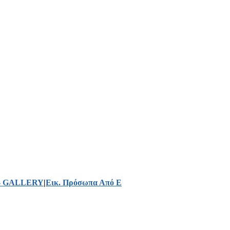
- GALLERY
|
Εικ. Πρόσωπα Από Ε