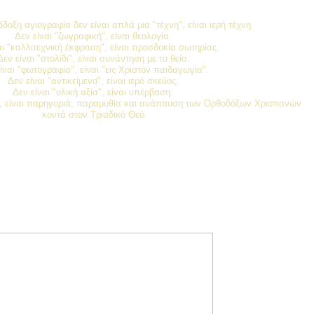
δοξη αγιογραφία δεν είναι απλά μια "τέχνη", είναι ιερή τέχνη.
Δεν είναι "ζωγραφική", είναι θεολογία.
αι "καλλιτεχνική έκφραση", είναι προσδοκία σωτηρίας.
Δεν είναι "στολίδι", είναι συνάντηση με το θείο.
ίναι "φωτογραφία", είναι "εις Χριστόν παιδαγωγία".
Δεν είναι "αντικείμενο", είναι ιερό σκεύος.
Δεν είναι "υλική αξία", είναι υπέρβαση.
ς", είναι παρηγοριά, παραμυθία και ανάπαυση των Ορθοδόξων Χριστιανών
κοντά στον Τριαδικό Θεό