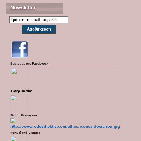
Newsletter
Βρείτε μας στο
Faceboock
Πάτερ Παΐσιος
Φώτης Κόντογλου
Ψαλμοί από
youtube