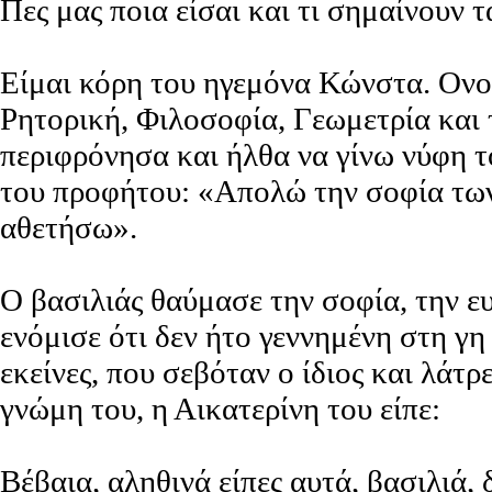
Πες μας ποια είσαι και τι σημαίνουν 
Είμαι κόρη του ηγεμόνα Κώνστα. Ονο
Ρητορική, Φιλοσοφία, Γεωμετρία και τ
περιφρόνησα και ήλθα να γίνω νύφη τ
του προφήτου: «Απολώ την σοφία των
αθετήσω».
Ο βασιλιάς θαύμασε την σοφία, την ε
ενόμισε ότι δεν ήτο γεννημένη στη γη
εκείνες, που σεβόταν ο ίδιος και λάτ
γνώμη του, η Αικατερίνη του είπε:
Βέβαια, αληθινά είπες αυτά, βασιλιά, 