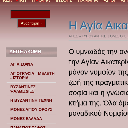
ΚΕΝΤΡΙΚΗ
ΠΡΟΦΙΛ
ΙΗΣΟΥΣ
ΠΑΝΑΓΙΑ
ΑΓΙΟΙ
ΑΓ
Η Αγία Αικα
ΑΓΙΕΣ
»
ΤΥΠΟΥ ΑΝΤΙΚΕ
|
ΟΛΕΣ ΟΙ Ε
Ο υμνωδός την ον
ΔΕΙΤΕ ΑΚΟΜΗ
την Αγίαν Αικατερί
ΑΓΙΑ ΣΟΦΙΑ
μόνον νυμφίον της
ΑΓΙΟΓΡΑΦΙΑ - ΜΕΛΕΤΗ
- ΙΣΤΟΡΙΑ
ζωή της πραγματι
ΒΥΖΑΝΤΙΝΕΣ
σοφία και η γνώσις
ΨΑΛΜΩΔΙΕΣ
Η ΒΥΖΑΝΤΙΝΗ ΤΕΧΝΗ
κτήμα της. Όλα όμ
ΜΟΝΕΣ ΑΓΙΟΥ ΟΡΟΥΣ
μοναδικού Νυμφίου
ΜΟΝΕΣ ΕΛΛΑΔΑ
ΠΑΝΑΓΙΟΣ ΤΑΦΟΣ