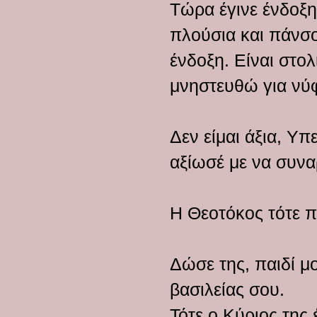
Τώρα έγινε ένδοξη
πλούσια και πάνσο
ένδοξη. Είναι στο
μνηστευθώ για νύ
Δεν είμαι άξια, Υ
αξίωσέ με να συνα
Η Θεοτόκος τότε πή
Δώσε της, παιδί μ
βασιλείας σου.
Τότε ο Κύριος της