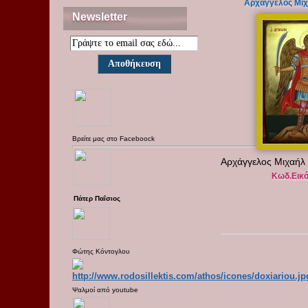
Αρχάγγελος Μιχ
Newsletter
Βρείτε μας στο
Faceboock
Αρχάγγελος Μιχαήλ 
Κωδ.Εικ
Πάτερ Παΐσιος
Φώτης Κόντογλου
Ψαλμοί από
youtube