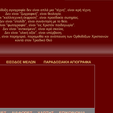
δοξη αγιογραφία δεν είναι απλά μια "τέχνη", είναι ιερή τέχνη.
Δεν είναι "ζωγραφική", είναι θεολογία.
αι "καλλιτεχνική έκφραση", είναι προσδοκία σωτηρίας.
Δεν είναι "στολίδι", είναι συνάντηση με το θείο.
ίναι "φωτογραφία", είναι "εις Χριστόν παιδαγωγία".
Δεν είναι "αντικείμενο", είναι ιερό σκεύος.
Δεν είναι "υλική αξία", είναι υπέρβαση.
ς", είναι παρηγοριά, παραμυθία και ανάπαυση των Ορθοδόξων Χριστιανών
κοντά στον Τριαδικό Θεό
ΕΙΣΟΔΟΣ ΜΕΛΩΝ
ΠΑΡΑΔΟΣΙΑΚΗ ΑΓΙΟΓΡΑΦΙΑ