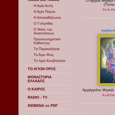
O Άρχων Μιχαήλ 
(Τύπου
Η Αγία Αυλή
Κωδ. Ει
Η Αγία Πόρτα
Η Αποκαθήλωση
Ο Γολγοθάς
Ο Ναός της
Αρχάγγελ
Αναστάσεως
Προσκυνηματικό
Καθεστώς
Τα Παρεκκλήσια
Το Άγιο Φως
Το Ιερό Κουβούκλιο
ΤΟ ΑΓΙΟΝ ΟΡΟΣ
ΜΟΝΑΣΤΗΡΙΑ
ΕΛΛΑΔΟΣ
Ο ΚΑΙΡΟΣ
Αρχάγγελος Μιχαήλ
Κωδ.Εικ
RADIO - TV
ΚΕΙΜΕΝΑ σε PDF