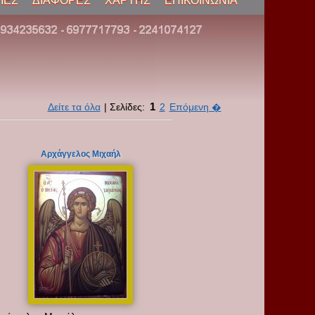
ΙΕΣ
ΔΙΑΦΟΡΕΣ
ΧΑΡΤΗΣ
ΕΠΙΚΟΙΝΩΝΙΑ
1
Δείτε τα όλα
| Σελίδες:
2
Επόμενη �
Αρχάγγελος Μιχαήλ