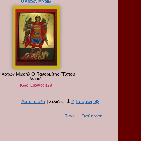
Ο Άρχων Μιχαήλ
 Άρχων Μιχαήλ Ο Πανορμίτης (Τύπου
Αντικέ)
Κωδ. Εικόνας 128
1
Δείτε τα όλα
| Σελίδες:
2
Επόμενη �
« Πίσω
Εκτύπωση