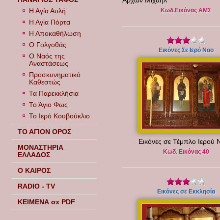
Άρχων Μιχαήλ
Κωδ.Εικόνας ΑΜΣ
Η Αγία Αυλή
Η Αγία Πόρτα
Η Αποκαθήλωση
Ο Γολγοθάς
Εικόνες Σε Ιερό Ναο
Ο Ναός της
Αναστάσεως
Προσκυνηματικό
Καθεστώς
Τα Παρεκκλήσια
Το Άγιο Φως
Το Ιερό Κουβούκλιο
ΤΟ ΑΓΙΟΝ ΟΡΟΣ
Εικόνες σε Τέμπλο Ιερού 
ΜΟΝΑΣΤΗΡΙΑ
Κωδ. Εικόνας 40
ΕΛΛΑΔΟΣ
Ο ΚΑΙΡΟΣ
RADIO - TV
Εικόνες σε Εκκλησία
ΚΕΙΜΕΝΑ σε PDF