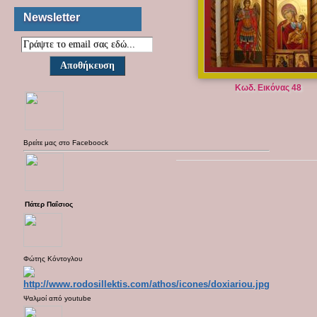
Newsletter
Κωδ. Εικόνας 48
Βρείτε μας στο
Faceboock
Πάτερ Παΐσιος
Φώτης Κόντογλου
Ψαλμοί από
youtube