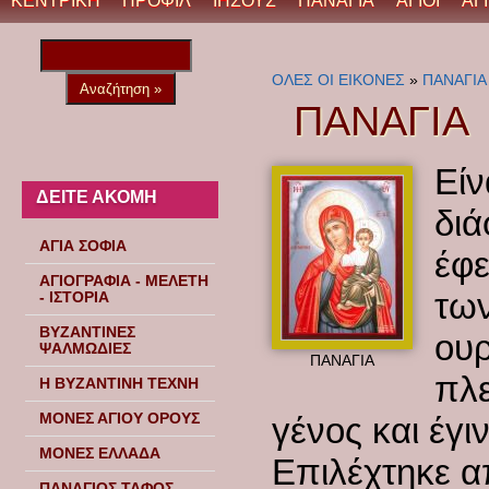
ΚΕΝΤΡΙΚΗ
ΠΡΟΦΙΛ
ΙΗΣΟΥΣ
ΠΑΝΑΓΙΑ
ΑΓΙΟΙ
ΑΓ
ΟΛΕΣ ΟΙ ΕΙΚΟΝΕΣ
»
ΠΑΝΑΓΙΑ
ΠΑΝΑΓΙΑ
Είν
ΔΕΙΤΕ ΑΚΟΜΗ
διά
ΑΓΙΑ ΣΟΦΙΑ
έφε
ΑΓΙΟΓΡΑΦΙΑ - ΜΕΛΕΤΗ
των
- ΙΣΤΟΡΙΑ
ΒΥΖΑΝΤΙΝΕΣ
ουρ
ΨΑΛΜΩΔΙΕΣ
ΠΑΝΑΓΙΑ
πλε
Η ΒΥΖΑΝΤΙΝΗ ΤΕΧΝΗ
ΜΟΝΕΣ ΑΓΙΟΥ ΟΡΟΥΣ
γένος και έγ
ΜΟΝΕΣ ΕΛΛΑΔΑ
Επιλέχτηκε α
ΠΑΝΑΓΙΟΣ ΤΑΦΟΣ