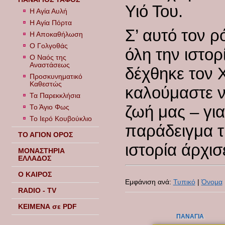
Υιό Του.
Η Αγία Αυλή
Η Αγία Πόρτα
Σ’ αυτό τον 
Η Αποκαθήλωση
Ο Γολγοθάς
όλη την ιστο
Ο Ναός της
Αναστάσεως
δέχθηκε τον 
Προσκυνηματικό
Καθεστώς
καλούμαστε ν
Τα Παρεκκλήσια
ζωή μας – γι
Το Άγιο Φως
Το Ιερό Κουβούκλιο
παράδειγμα τ
ΤΟ ΑΓΙΟΝ ΟΡΟΣ
ιστορία άρχι
ΜΟΝΑΣΤΗΡΙΑ
ΕΛΛΑΔΟΣ
Ο ΚΑΙΡΟΣ
Εμφάνιση ανά:
Τυπικό
|
Όνομα
RADIO - TV
ΚΕΙΜΕΝΑ σε PDF
ΠΑΝΑΓΙΑ