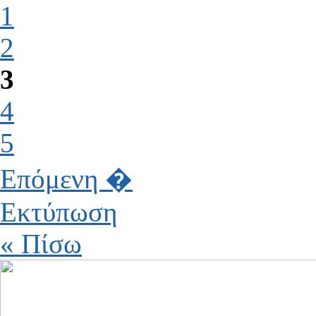
1
2
3
4
5
Επόμενη �
Εκτύπωση
« Πίσω