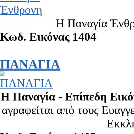
Η Παναγία Ένθρ
Κωδ. Εικόνας 1404
ΠΑΝΑΓΙΑ
Η Παναγία - Επίπεδη Εικό
α­γρα­φεί­ται α­πό τους Ευ­αγ­γε
Εκ­κλη