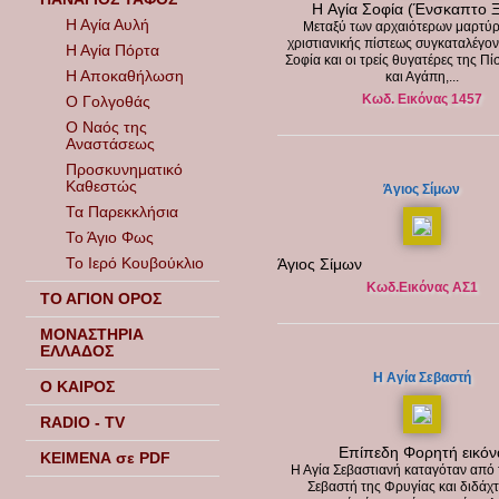
H Αγία Σοφία (Ένσκαπτο 
Η Αγία Αυλή
Μεταξύ των αρχαιότερων μαρτύ
χριστιανικής πίστεως συγκαταλέγον
Η Αγία Πόρτα
Σοφία και οι τρείς θυγατέρες της Πί
Η Αποκαθήλωση
και Αγάπη,...
Κωδ. Εικόνας 1457
Ο Γολγοθάς
Ο Ναός της
Αναστάσεως
Προσκυνηματικό
Καθεστώς
Άγιος Σίμων
Τα Παρεκκλήσια
Το Άγιο Φως
Το Ιερό Κουβούκλιο
Άγιος Σίμων
Κωδ.Εικόνας ΑΣ1
ΤΟ ΑΓΙΟΝ ΟΡΟΣ
ΜΟΝΑΣΤΗΡΙΑ
ΕΛΛΑΔΟΣ
Η Αγία Σεβαστή
Ο ΚΑΙΡΟΣ
RADIO - TV
Επίπεδη Φορητή εικόν
ΚΕΙΜΕΝΑ σε PDF
Η Αγία Σεβαστιανή καταγόταν από
Σεβαστή της Φρυγίας και διδάχτ