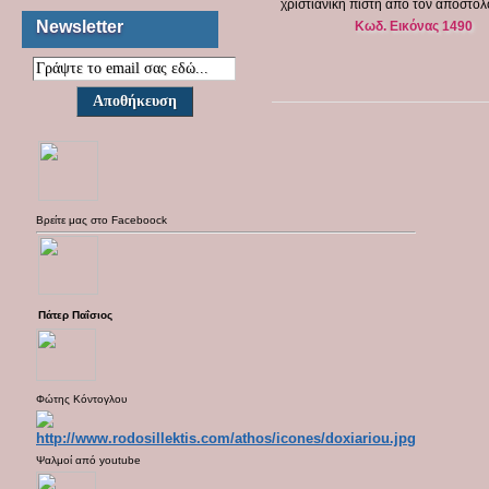
χριστιανική πίστη από τον απόστολ
Newsletter
Κωδ. Εικόνας 1490
Βρείτε μας στο
Faceboock
Πάτερ Παΐσιος
Φώτης Κόντογλου
Ψαλμοί από
youtube