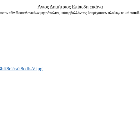
Άγιος Δημήτριος Επίπεδη εικόνα
ακτον τῶν Θεσσαλονικέων μητρόπολιν», «ὑπερβαλλόντως ὑπερέχουσαν πλούτῳ τε καὶ ποικί