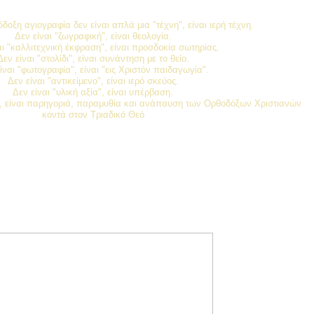
δοξη αγιογραφία δεν είναι απλά μια "τέχνη", είναι ιερή τέχνη.
Δεν είναι "ζωγραφική", είναι θεολογία.
αι "καλλιτεχνική έκφραση", είναι προσδοκία σωτηρίας.
Δεν είναι "στολίδι", είναι συνάντηση με το θείο.
ίναι "φωτογραφία", είναι "εις Χριστόν παιδαγωγία".
Δεν είναι "αντικείμενο", είναι ιερό σκεύος.
Δεν είναι "υλική αξία", είναι υπέρβαση.
ς", είναι παρηγοριά, παραμυθία και ανάπαυση των Ορθοδόξων Χριστιανών
κοντά στον Τριαδικό Θεό