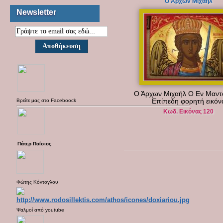
Ο Άρχων Μιχαήλ
Newsletter
Ο Άρχων Μιχαήλ O Eν Μαν
Βρείτε μας στο
Faceboock
Επίπεδη φορητή εικόν
Κωδ. Εικόνας 120
Πάτερ Παΐσιος
Φώτης Κόντογλου
Ψαλμοί από
youtube