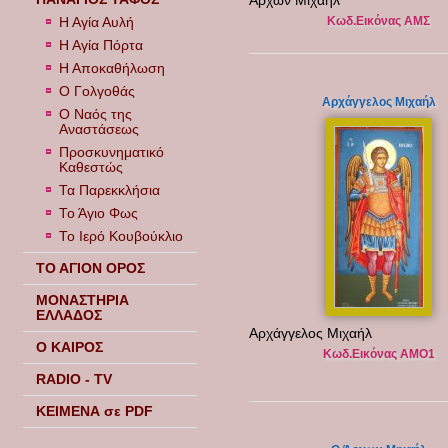
Άρχων Μιχαήλ
Κωδ.Εικόνας ΑΜΣ
Η Αγία Αυλή
Η Αγία Πόρτα
Η Αποκαθήλωση
Ο Γολγοθάς
Αρχάγγελος Μιχαήλ
Ο Ναός της
Αναστάσεως
Προσκυνηματικό
Καθεστώς
Τα Παρεκκλήσια
Το Άγιο Φως
Το Ιερό Κουβούκλιο
ΤΟ ΑΓΙΟΝ ΟΡΟΣ
ΜΟΝΑΣΤΗΡΙΑ
ΕΛΛΑΔΟΣ
Αρχάγγελος Μιχαήλ
Ο ΚΑΙΡΟΣ
Κωδ.Εικόνας ΑΜΟ1
RADIO - TV
ΚΕΙΜΕΝΑ σε PDF