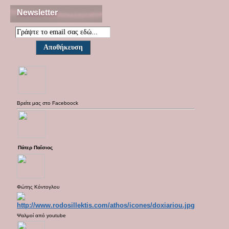
Newsletter
Βρείτε μας στο
Faceboock
Πάτερ Παΐσιος
Φώτης Κόντογλου
Ψαλμοί από
youtube