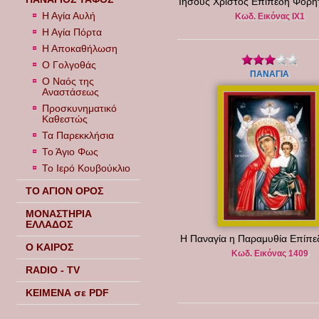
Ιησούς Χριστός Επίπεδη Φορη
Η Αγία Αυλή
Κωδ. Εικόνας ΙΧ1
Η Αγία Πόρτα
Η Αποκαθήλωση
Ο Γολγοθάς
ΠΑΝΑΓΙΑ
Ο Ναός της
Αναστάσεως
Προσκυνηματικό
Καθεστώς
Τα Παρεκκλήσια
Το Άγιο Φως
Το Ιερό Κουβούκλιο
ΤΟ ΑΓΙΟΝ ΟΡΟΣ
ΜΟΝΑΣΤΗΡΙΑ
ΕΛΛΑΔΟΣ
Η Παναγία η Παραμυθία Επίπε
Ο ΚΑΙΡΟΣ
Κωδ. Εικόνας 1409
RADIO - TV
ΚΕΙΜΕΝΑ σε PDF