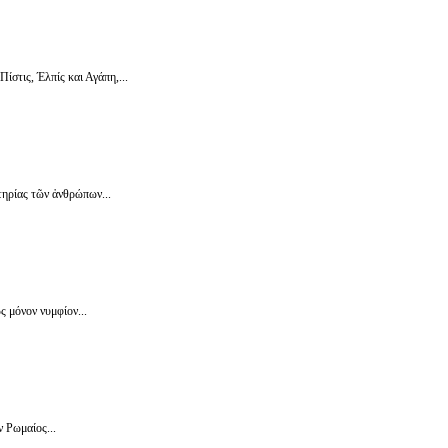
ίστις, Έλπίς και Αγάπη,...
τηρίας τῶν ἀνθρώπων...
ς μόνον νυμφίον...
 Ρωμαίος...