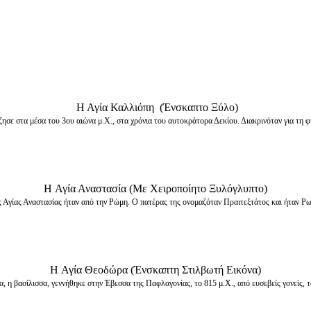
Η Αγία Καλλιόπη (Ένσκαπτο Ξύλο)
ησε στα μέσα του 3ου αιώνα μ.Χ., στα χρόνια του αυτοκράτορα Δεκίου. Διακρινόταν για τη φ
H Αγία Αναστασία (Με Χειροποίητο Ξυλόγλυπτο)
 Αγίας Αναστασίας ήταν από την Ρώμη. Ο πατέρας της ονομαζόταν Πραιτεξτάτος και ήταν Ρω
H Αγία Θεοδώρα (Ένσκαπτη Στιλβωτή Εικόνα)
 η βασίλισσα, γεννήθηκε στην Έβεσσα της Παφλαγονίας, το 815 μ.Χ., από ευσεβείς γονείς, τ