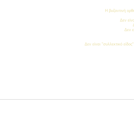
Η βυζαντινή ορθό
Δεν είν
Δεν ε
Δεν είναι "συλλεκτικό είδο