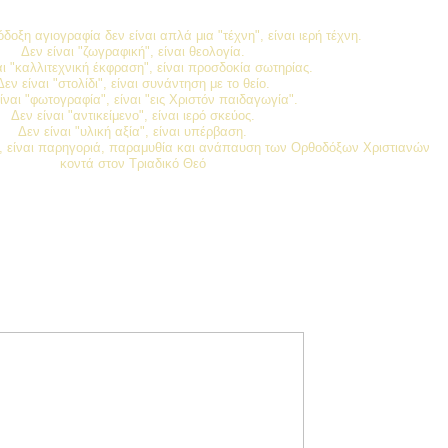
δοξη αγιογραφία δεν είναι απλά μια "τέχνη", είναι ιερή τέχνη.
Δεν είναι "ζωγραφική", είναι θεολογία.
αι "καλλιτεχνική έκφραση", είναι προσδοκία σωτηρίας.
Δεν είναι "στολίδι", είναι συνάντηση με το θείο.
ίναι "φωτογραφία", είναι "εις Χριστόν παιδαγωγία".
Δεν είναι "αντικείμενο", είναι ιερό σκεύος.
Δεν είναι "υλική αξία", είναι υπέρβαση.
ς", είναι παρηγοριά, παραμυθία και ανάπαυση των Ορθοδόξων Χριστιανών
κοντά στον Τριαδικό Θεό