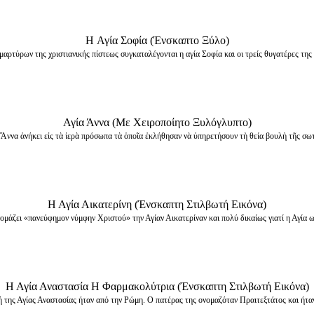
H Αγία Σοφία (Ένσκαπτο Ξύλο)
ρτύρων της χριστιανικής πίστεως συγκαταλέγονται η αγία Σοφία και οι τρείς θυγατέρες της Π
Αγία Άννα (Με Χειροποίητο Ξυλόγλυπτο)
να ἀνήκει εἰς τὰ ἱερὰ πρόσωπα τὰ ὁποῖα ἐκλήθησαν νὰ ὑπηρετήσουν τὴ θεία βουλὴ τῆς σω
Η Αγία Αικατερίνη (Ένσκαπτη Στιλβωτή Εικόνα)
μάζει «πανεύφημον νύμφην Χριστού» την Αγίαν Αικατερίναν και πολύ δικαίως γιατί η Αγία ω
Η Αγία Αναστασία Η Φαρμακολύτρια (Ένσκαπτη Στιλβωτή Εικόνα)
 της Αγίας Αναστασίας ήταν από την Ρώμη. Ο πατέρας της ονομαζόταν Πραιτεξτάτος και ήταν