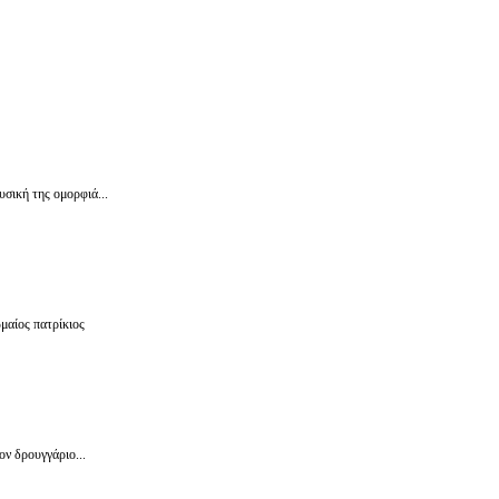
υσική της ομορφιά...
μαίος πατρίκιος
ον δρουγγάριο...