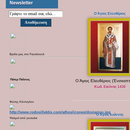
Newsletter
Ο Άγιος Ελευθέριος
Βρείτε μας στο
Faceboock
Πάτερ Παΐσιος
Ο Άγιος Ελευθέριος (Ένσκαπ
Κωδ. Εικόνας 1430
Φώτης Κόντογλου
Ο Άγιος Ιωάννης
Ψαλμοί από
youtube