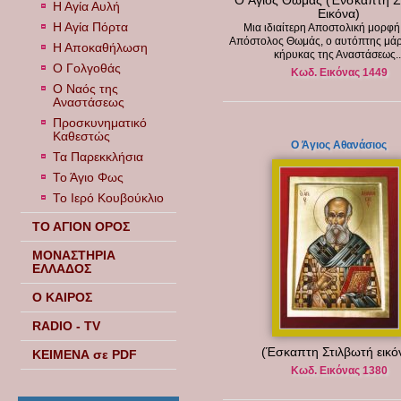
O Άγιος Θωμάς (Ένσκαπτη Σ
Η Αγία Αυλή
Εικόνα)
Η Αγία Πόρτα
Μια ιδιαίτερη Αποστολική μορφή
Απόστολος Θωμάς, ο αυτόπτης μάρ
Η Αποκαθήλωση
κήρυκας της Αναστάσεως..
Ο Γολγοθάς
Κωδ. Εικόνας 1449
Ο Ναός της
Αναστάσεως
Προσκυνηματικό
Καθεστώς
Ο Άγιος Αθανάσιος
Τα Παρεκκλήσια
Το Άγιο Φως
Το Ιερό Κουβούκλιο
ΤΟ ΑΓΙΟΝ ΟΡΟΣ
ΜΟΝΑΣΤΗΡΙΑ
ΕΛΛΑΔΟΣ
Ο ΚΑΙΡΟΣ
RADIO - TV
(Έσκαπτη Στιλβωτή εικό
ΚΕΙΜΕΝΑ σε PDF
Κωδ. Εικόνας 1380