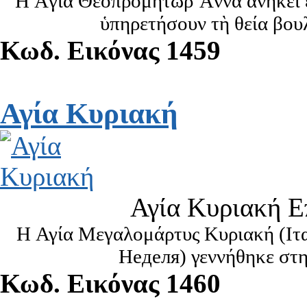
Ἡ Ἁγία Θεοπρομήτωρ Ἄννα ἀνήκει ε
ὑπηρετήσουν τὴ θεία βου
Κωδ. Εικόνας 1459
Αγία Κυριακή
Αγία Κυριακή Ε
H
Αγία Μεγαλομάρτυς Κυριακή
(
Ιτ
Неделя
) γεννήθηκε στ
Κωδ. Εικόνας 1460