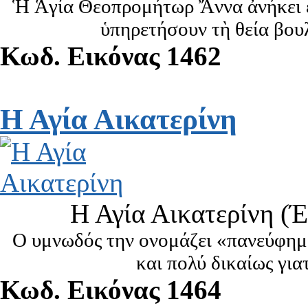
Ἡ Ἁγία Θεοπρομήτωρ Ἄννα ἀνήκει ε
ὑπηρετήσουν τὴ θεία βου
Κωδ. Εικόνας 1462
Η Αγία Αικατερίνη
Η Αγία Αικατερίνη (
Ο υμνωδός την ονομάζει «πανεύφημ
και πολύ δικαίως για
Κωδ. Εικόνας 1464