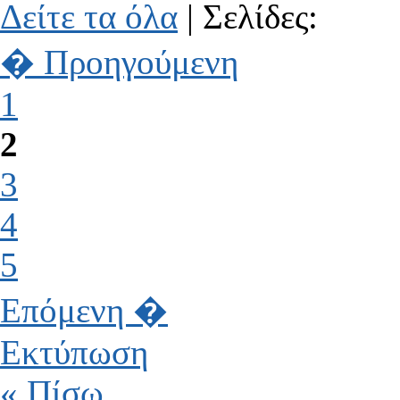
Δείτε τα όλα
| Σελίδες:
� Προηγούμενη
1
2
3
4
5
Επόμενη �
Εκτύπωση
« Πίσω